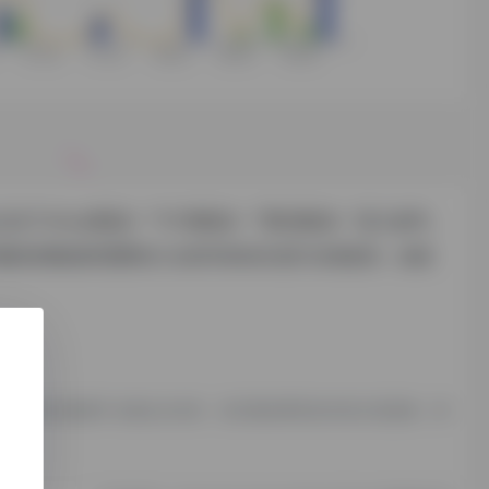
点击"
Chinaz数据
""
5118数据
""
爱站数据
"进入参考，
确切的数据则需要找小众软件的站长进行洽谈提供。如该
时，该网页上的内容都属于合规合法内容，若后期此网页的内容出现违规，请