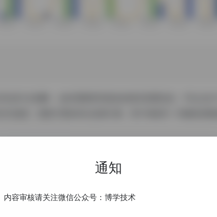
已经达到
3,326
，如你需要查询该站的相关权重信息，可以点击"
访问速度、搜索引擎收录以及索引量、用户体验等一些确切的数据
特别声明
通知
信息都来源于网络，搜达导航不保证外部链接的准确性和完整性。
站（搜达导航）实际控制，在2019 年 8 月 25 日 12:00收录
，搜达导航不承担任何责任。
内容审核请关注微信公众号：博学技术