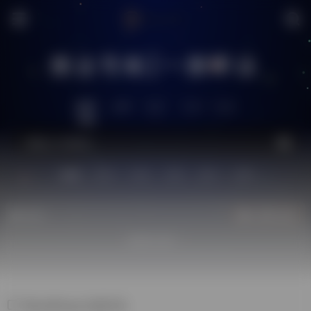
搜达导航|一搜即达
推荐
全网
社区
工具
生活
站内
技术
问答
供求
图片
源码
热门
立即入驻
欢迎入驻！
WordPress主题开发