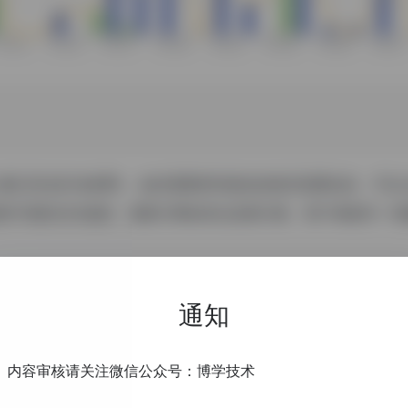
人数已经达到
6,072
，如你需要查询该站的相关权重信息，可以点
材中国的访问速度、搜索引擎收录以及索引量、用户体验等一些
特别声明
通知
中国信息都来源于网络，搜达导航不保证外部链接的准确性和完整性。
站（搜达导航）实际控制，在2019 年 8 月 25 日 23:17收录
，搜达导航不承担任何责任。
内容审核请关注微信公众号：博学技术