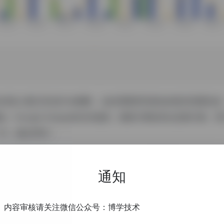
站浏览人数已经达到
4,052
，如你需要查询该站的相关权重信息
Google Design的访问速度、搜索引擎收录以及索引量、用户
PV、跳出率等！
特别声明
通知
gle Design信息都来源于网络，搜达导航不保证外部链接的准确性和完整
站（搜达导航）实际控制，在2019 年 8 月 26 日 00:21收录
，搜达导航不承担任何责任。
内容审核请关注微信公众号：博学技术