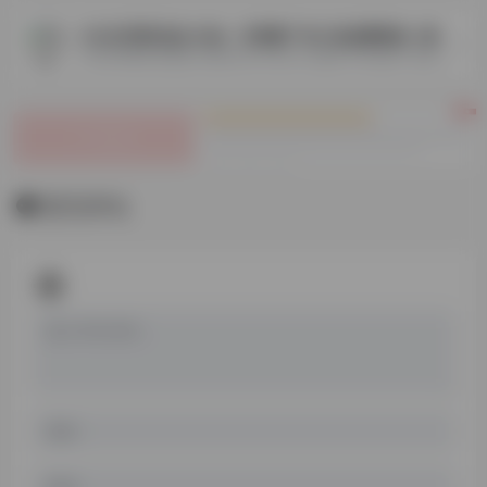
123文学网(顶点小说) – 无弹窗广告小说免费阅读 – 最好看的小说阅读网
123文学网又名顶点小说(www.123wx.cc)致力于打造无广告无弹窗的在线小说阅读网站，提供小说在线阅读，网站没有弹窗广告页面简洁。
暂无评论