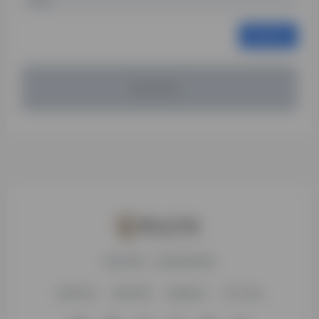
发表评论
暂无评论...
搜达导航，欢迎您的体验
友链申请
免责声明
赞助我们
关于本站