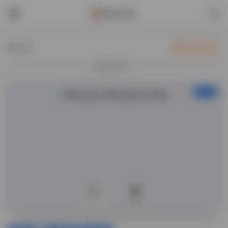
热门
立即入驻
欢迎入驻！
中国
0
5,661