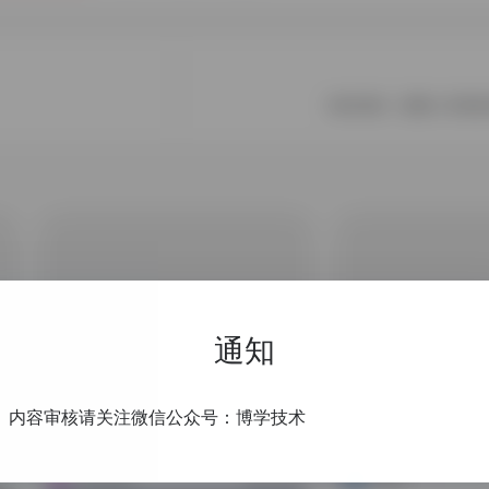
06月29日，星期六, 带你
通知
内容审核请关注微信公众号：博学技术
hhhhhhhhhh红红火火恍恍惚惚
世界，您好！
72
3453424
5,664
sdnav