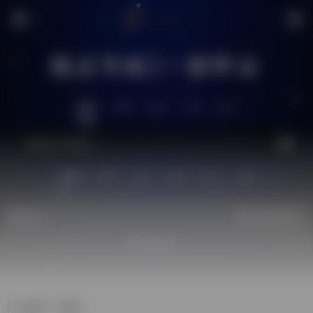
搜达导航|一搜即达
推荐
全网
社区
工具
生活
站内
技术
问答
供求
图片
源码
热门
立即入驻
欢迎入驻！
标签：黑洞