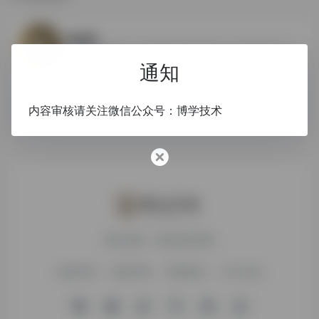
0
最省事
最省事聚集地是一个内容创作与分享社区，专注收集和分享负责任、有智趣、贴近生活的内容。
通知
个人博客
全媒体
博主社区
博客社区
内容审核请关注微信公众号：博学技术
搜达导航，欢迎您的体验
友链申请
免责声明
赞助我们
关于本站