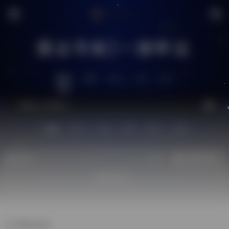
搜达导航|一搜即达
推荐
全网
社区
工具
生活
站内
技术
问答
供求
图片
源码
热门
立即入驻
欢迎入驻！
博文社区