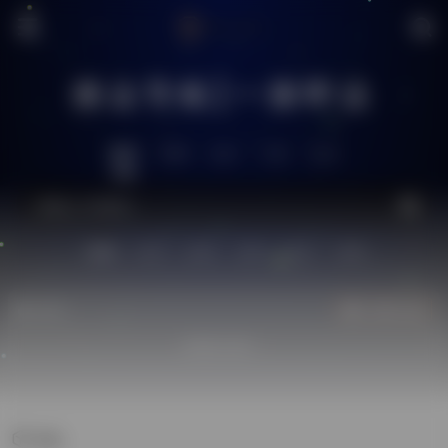
搜达导航|一搜即达
推荐
全网
社区
工具
生活
站内
技术
问答
供求
图片
源码
热门
立即入驻
欢迎入驻！
网红