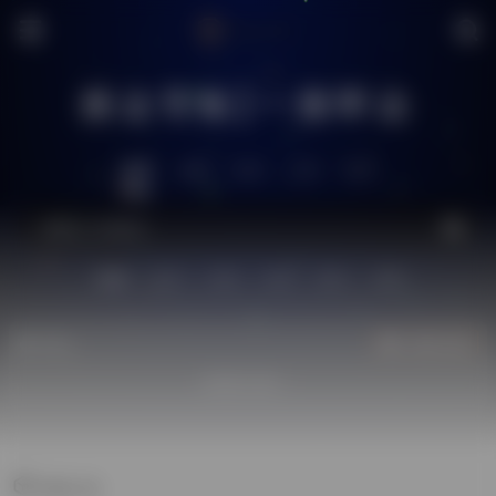
搜达导航|一搜即达
推荐
全网
社区
工具
生活
站内
技术
问答
供求
图片
源码
热门
立即入驻
欢迎入驻！
mac os