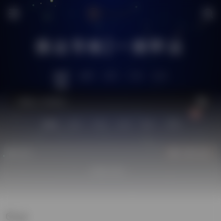
搜达导航|一搜即达
推荐
全网
社区
工具
生活
站内
技术
问答
供求
图片
源码
热门
立即入驻
欢迎入驻！
gif