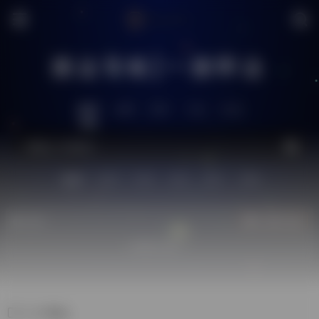
搜达导航|一搜即达
推荐
全网
社区
工具
生活
站内
技术
问答
供求
图片
源码
热门
立即入驻
欢迎入驻！
门户网站