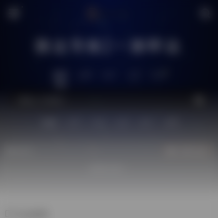
搜达导航|一搜即达
推荐
全网
社区
工具
生活
站内
技术
问答
供求
图片
源码
热门
立即入驻
欢迎入驻！
社会新闻