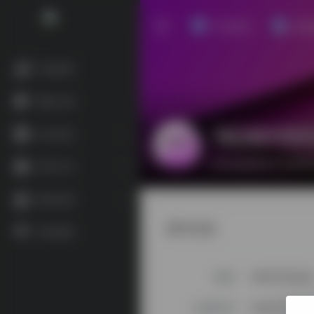
平台首页
博文
常用推荐
网盘云储
1626115
社区资讯
帅气的我简直无法用语
常用工具
素材资源
基本信息
友情链接
昵称
1626115520
注册时间
2024-06-24