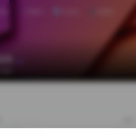
阅读
热度排行
平台日志
更多服务
520
读者
言描述！
签名
 22:12:50
最后登录